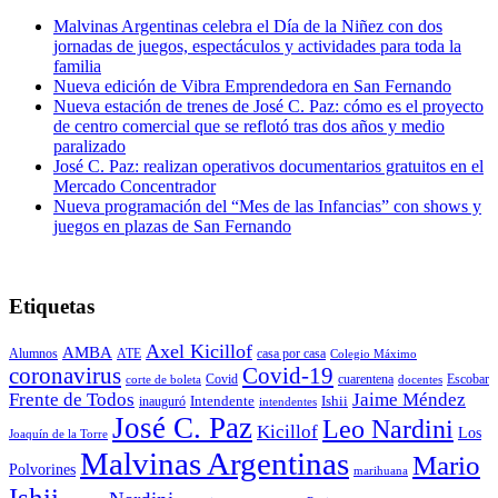
Malvinas Argentinas celebra el Día de la Niñez con dos
jornadas de juegos, espectáculos y actividades para toda la
familia
Nueva edición de Vibra Emprendedora en San Fernando
Nueva estación de trenes de José C. Paz: cómo es el proyecto
de centro comercial que se reflotó tras dos años y medio
paralizado
José C. Paz: realizan operativos documentarios gratuitos en el
Mercado Concentrador
Nueva programación del “Mes de las Infancias” con shows y
juegos en plazas de San Fernando
Etiquetas
Axel Kicillof
AMBA
Alumnos
ATE
casa por casa
Colegio Máximo
coronavirus
Covid-19
Covid
cuarentena
Escobar
corte de boleta
docentes
Frente de Todos
Jaime Méndez
Intendente
Ishii
inauguró
intendentes
José C. Paz
Leo Nardini
Kicillof
Los
Joaquín de la Torre
Malvinas Argentinas
Mario
Polvorines
marihuana
Ishii