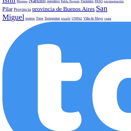
Nardini
operativo
Pacientes
Moreno
Pablo Nogués
PASO
pavimentación
San
provincia de Buenos Aires
Pilar
Provincia
Miguel
testeos
Tigre
Tortuguitas
Villa de Mayo
triunfó
UNPAZ
visita